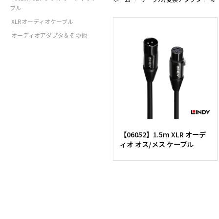
ブル
XLRオーディオケーブル
オーディオアダプタ＆その他
【06052】1.5m XLR オーデ
ィオ オス/メス ケーブル