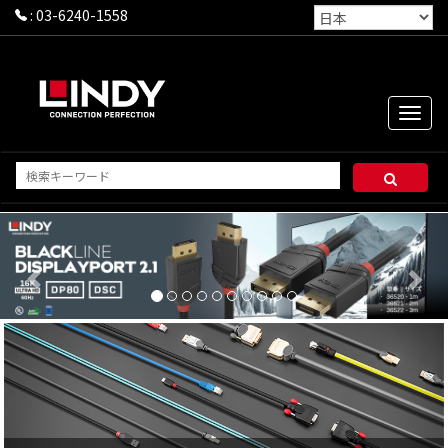
:
03-6240-1558
Toggle
naviga