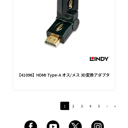
【41096】HDMI Type-A オス/メス 3D変換アダプタ
1
2
3
4
5
›
»