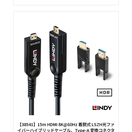
【38541】15m HDMI 8K@60Hz 着脱式 LSZH光ファ
イバーハイブリッドケーブル、Type-A 変換コネクタ