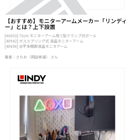
【おすすめ】モニターアームメーカー「リンディ
ー」とは？上下設置
[40693] 70cm モニターアーム用 C型クランプ式ポール
[40942] ガススプリング式 液晶モニターアーム
[40696] 水平多関節液晶モニタアーム
著者：さちお（岡田幸雄） さん