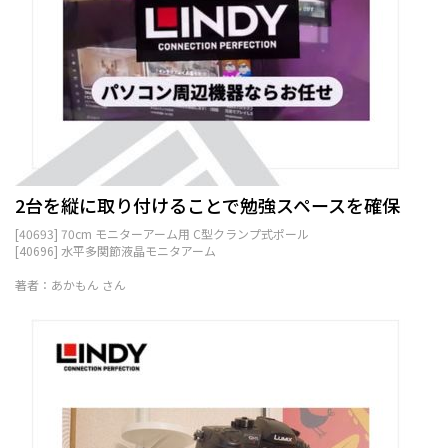
2台を縦に取り付けることで勉強スペースを確保
[40693] 70cm モニターアーム用 C型クランプ式ポール
[40696] 水平多関節液晶モニタアーム
著者：あかもん さん