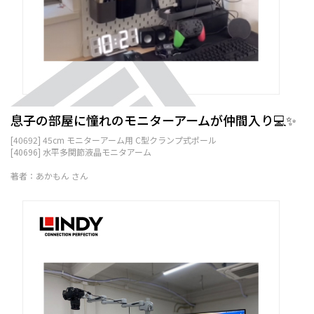
息子の部屋に憧れのモニターアームが仲間入り💻✨
[40692] 45cm モニターアーム用 C型クランプ式ポール
[40696] 水平多関節液晶モニタアーム
著者：あかもん さん