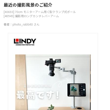
最近の撮影風景のご紹介
[40693] 70cm モニターアーム用 C型クランプ式ポール
[40945] 撮影用ロングカンチレバーアーム
著者：photo_rabbit0 さん