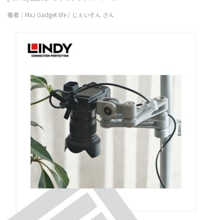
著者：MxJ Gadget life / じぇいそん さん