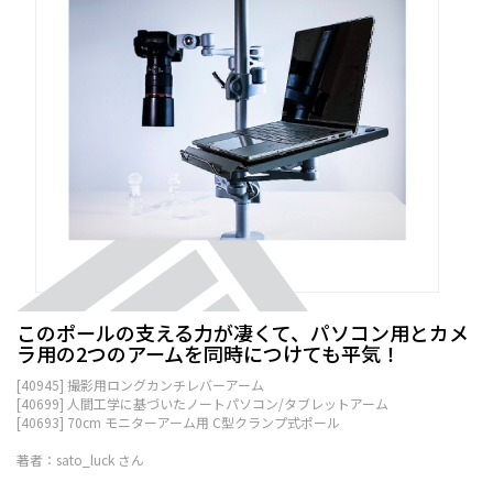
このポールの支える力が凄くて、パソコン用とカメ
ラ用の2つのアームを同時につけても平気！
[40945] 撮影用ロングカンチレバーアーム
[40699] 人間工学に基づいたノートパソコン/タブレットアーム
[40693] 70cm モニターアーム用 C型クランプ式ポール
著者：sato_luck さん