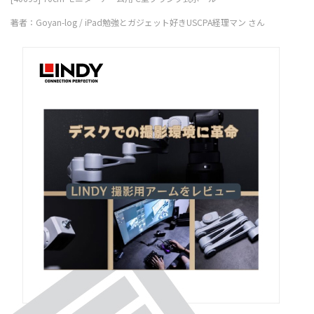
著者：Goyan-log / iPad勉強とガジェット好きUSCPA経理マン さん