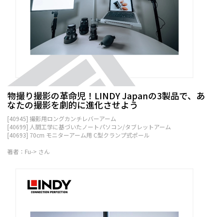
物撮り撮影の革命児！LINDY Japanの3製品で、あ
なたの撮影を劇的に進化させよう
[40945] 撮影用ロングカンチレバーアーム
[40699] 人間工学に基づいたノートパソコン/タブレットアーム
[40693] 70cm モニターアーム用 C型クランプ式ポール
著者：Fu-> さん