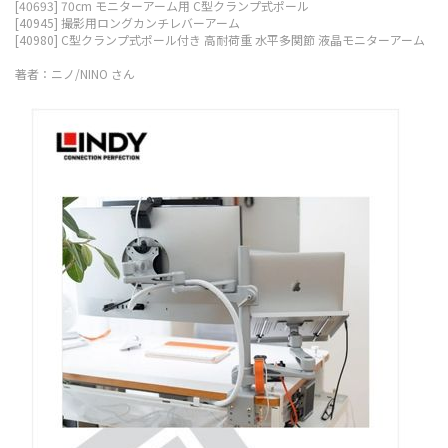
[40693] 70cm モニターアーム用 C型クランプ式ポール
[40945] 撮影用ロングカンチレバーアーム
[40980] C型クランプ式ポール付き 高耐荷重 水平多関節 液晶モニターアーム
著者：ニノ/NINO さん