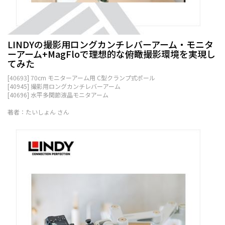
LINDYの撮影用ロングカンチレバーアーム・モニタ
ーアーム+MagFloで理想的な俯瞰撮影環境を実現し
てみた
[40693] 70cm モニターアーム用 C型クランプ式ポール
[40945] 撮影用ロングカンチレバーアーム
[40696] 水平多関節液晶モニタアーム
著者：たいしょん さん