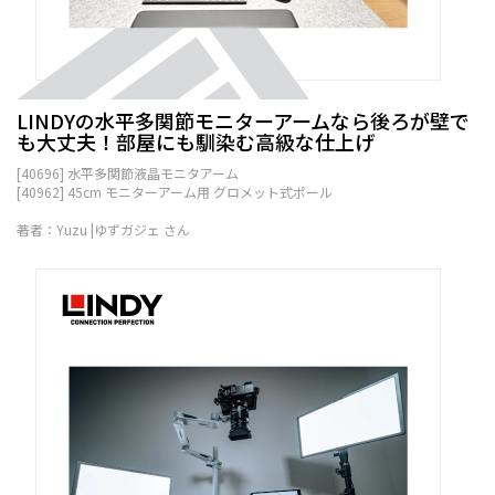
LINDYの水平多関節モニターアームなら後ろが壁で
も大丈夫！部屋にも馴染む高級な仕上げ
[40696] 水平多関節液晶モニタアーム
[40962] 45cm モニターアーム用 グロメット式ポール
著者：Yuzu |ゆずガジェ さん