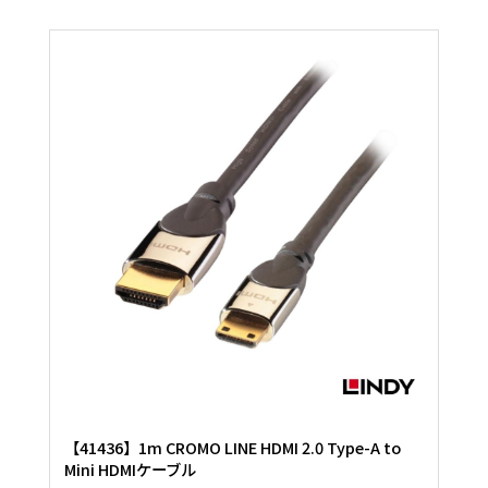
【41436】1m CROMO LINE HDMI 2.0 Type-A to
Mini HDMIケーブル