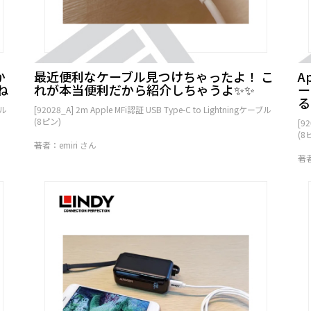
か
最近便利なケーブル見つけちゃったよ！ こ
A
ね
れが本当便利だから紹介しちゃうよ✨✨
ー
る
ブル
[92028_A] 2m Apple MFi認証 USB Type-C to Lightningケーブル
(8ピン)
[9
(8
著者：emiri さん
著