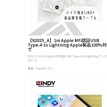
【92025_A】1m Apple MFi認証USB
Type-A to Lightning Apple製品100%
で
[92025_A] 1m Apple MFi認証 USB Type-A to Lightning ケー
(8ピン)
著者：kanami さん