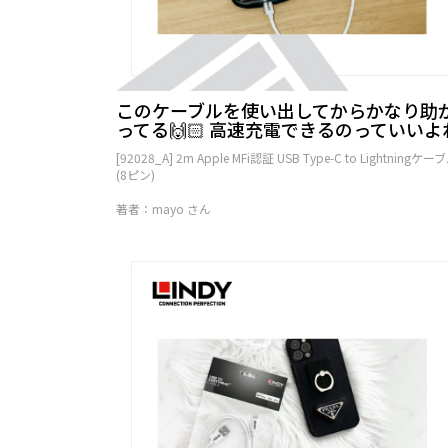
このケーブルを使い出してからかなり助
ってる🙌🏻 高速充電できるのっていいよ
[92028_A] 2m Apple MFi認証 USB Type-C to Lightningケー
(8ピン)
著者：mayo さん