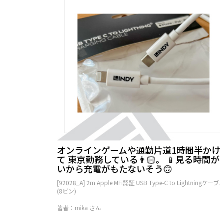
オンラインゲームや通勤片道1時間半か
て 東京勤務している👨🏻。 📱見る時間
いから充電がもたないそう🙃
[92028_A] 2m Apple MFi認証 USB Type-C to Lightningケー
(8ピン)
著者：mika さん