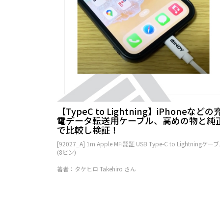
【TypeC to Lightning】iPhoneなどの
電データ転送用ケーブル、高めの物と純
で比較し検証！
[92027_A] 1m Apple MFi認証 USB Type-C to Lightningケー
(8ピン)
著者：タケヒロ Takehiro さん