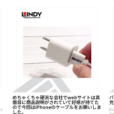
めちゃくちゃ硬派な会社でwebサイトは真
パ
面目に商品説明がされていて好感が持てた
充
ので今回はiPhoneのケーブルをお願いしま
ブル
[9
した。
(8