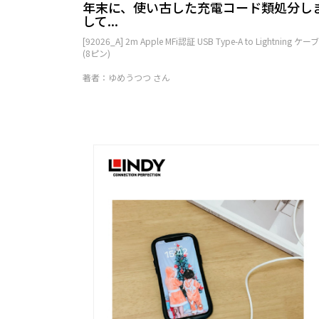
年末に、使い古した充電コード類処分し
して...
[92026_A] 2m Apple MFi認証 USB Type-A to Lightning ケー
(8ピン)
著者：ゆめうつつ さん