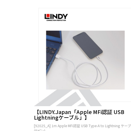
【LINDY.Japan「Apple MFi認証 USB
Lightningケーブル」】
[92025_A] 1m Apple MFi認証 USB Type-A to Lightning ケー
(8ピン)