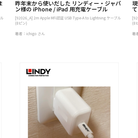
ま
昨年末から使いだした リンディー・ジャパ
現
ン様の iPhone / iPad 用充電ケーブル
て
ブル
[92026_A] 2m Apple MFi認証 USB Type-A to Lightning ケーブル
[9
(8ピン)
(8
著者：ichigo さん
著