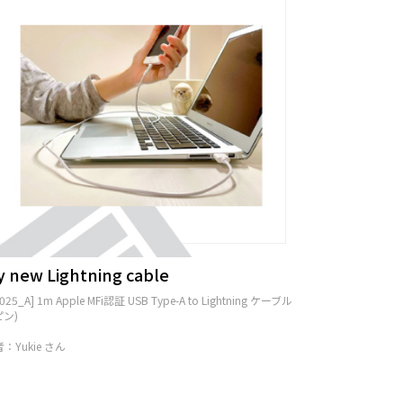
y new Lightning cable
2025_A] 1m Apple MFi認証 USB Type-A to Lightning ケーブル
ピン)
：Yukie さん