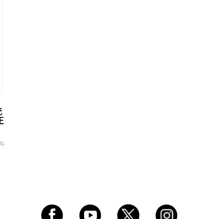
充
正
ブル