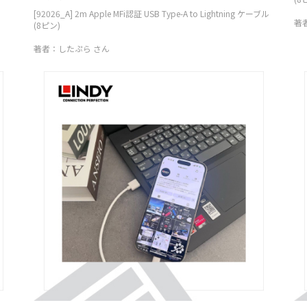
[92026_A] 2m Apple MFi認証 USB Type-A to Lightning ケーブル
著
(8ピン)
著者：したぷら さん