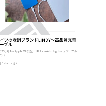
イツの老舗ブランドLINDY～高品質充電
ーブル
2025_A] 1m Apple MFi認証 USB Type-A to Lightning ケーブル
ピン)
：chima さん