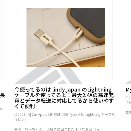
け
今使ってるのは lindy.japan のLightning
M
が長
ケーブルを使ってるよ！最大2.4Aの高速充
[9
電とデータ転送に対応してるから使いやす
(8
くて便利
ブル
著者
[92026_A] 2m Apple MFi認証 USB Type-A to Lightning ケーブル
(8ピン)
著者：れーちゃん𓂃大好きに囲まれた小さなお家 さん