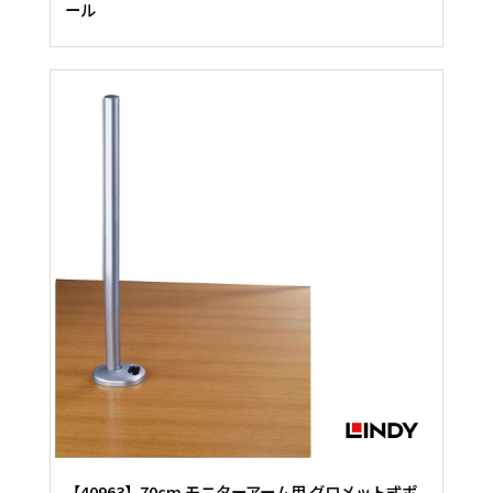
ール
【40963】70cm モニターアーム用 グロメット式ポ