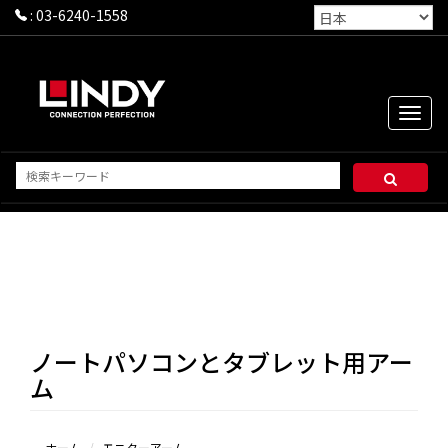
:
03-6240-1558
Toggle
naviga
ノートパソコンとタブレット用アー
ム
ホーム
モニターアーム