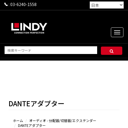
:
03-6240-1558
Toggle
naviga
DANTEアダプター
ホーム
オーディオ - 分配器/切替器/エクステンダー
DANTEアダプター