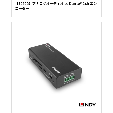
【70622】アナログオーディオ to Dante® 2ch エン
コーダー