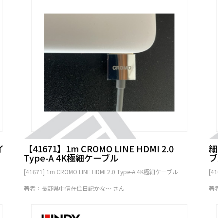
イ
【41671】1m CROMO LINE HDMI 2.0
細
Type-A 4K極細ケーブル
ブ
[41671] 1m CROMO LINE HDMI 2.0 Type-A 4K極細ケーブル
[4
著者：長野県中信在住日記かな～ さん
著