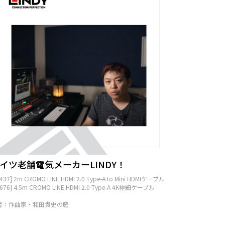
イツ老舗電気メーカーLINDY！
1437] 2m CROMO LINE HDMI 2.0 Type-A to Mini HDMIケーブル
1676] 4.5m CROMO LINE HDMI 2.0 Type-A 4K極細ケーブル
者：作曲家・和田貴史の庭