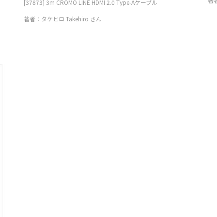
著
[37873] 3m CROMO LINE HDMI 2.0 Type-Aケーブル
著者：タケヒロ Takehiro さん