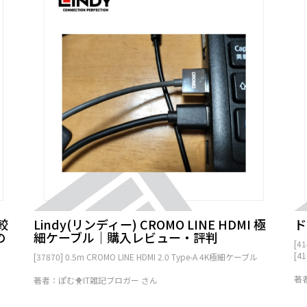
較
Lindy(リンディー) CROMO LINE HDMI 極
ド
の
細ケーブル｜購入レビュー・評判
[4
[4
[37870] 0.5m CROMO LINE HDMI 2.0 Type-A 4K極細ケーブル
著
著者：ぽむ🐥IT雑記ブロガー さん