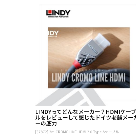
LINDYってどんなメーカー？HDMIケー
ルをレビューして感じたドイツ老舗メー
ーの底力
[37872] 2m CROMO LINE HDMI 2.0 Type-Aケーブル