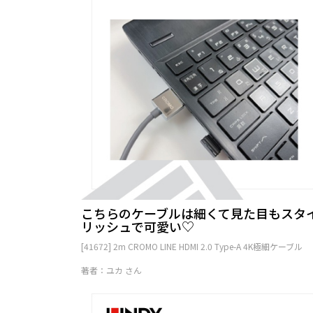
こちらのケーブルは細くて見た目もスタ
リッシュで可愛い♡
[41672] 2m CROMO LINE HDMI 2.0 Type-A 4K極細ケーブル
著者：ユカ さん