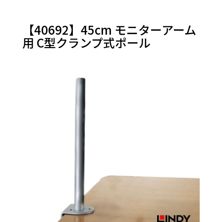
ット用
アー
【40692】45cm モニターアーム
ム
大型
用 C型クランプ式ポール
テレ
ビ・モ
ニター
アー
ム