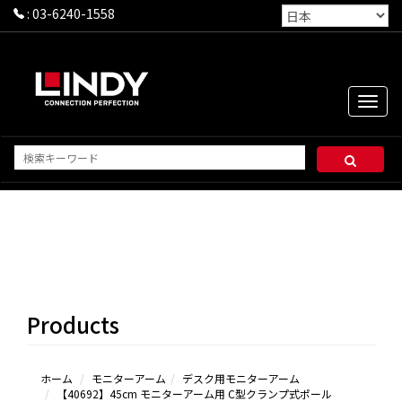
:
03-6240-1558
Toggle
naviga
デス
ク用モ
ニター
アー
Products
ム
ノー
トパソ
コンと
ホーム
モニターアーム
デスク用モニターアーム
【40692】45cm モニターアーム用 C型クランプ式ポール
タブレ