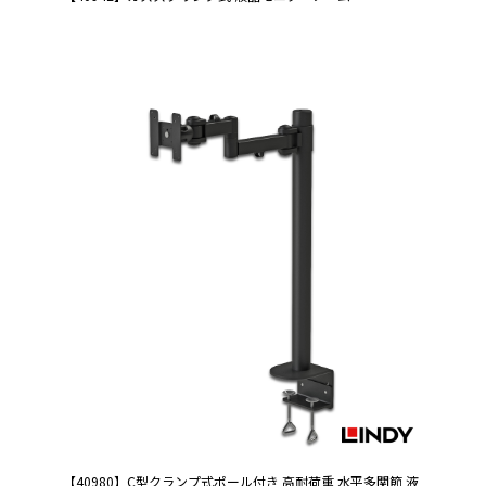
【40980】C型クランプ式ポール付き 高耐荷重 水平多関節 液