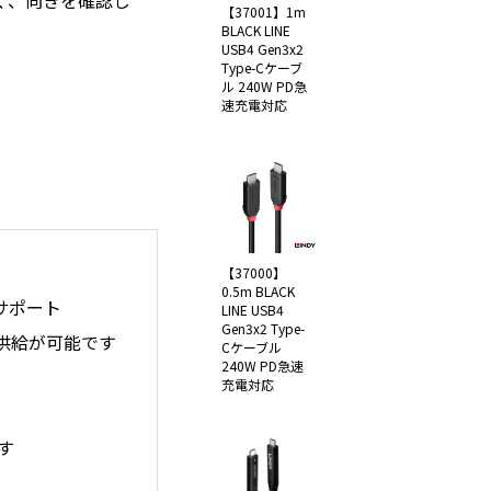
なく、向きを確認し
【37001】1m
BLACK LINE
USB4 Gen3x2
Type-Cケーブ
ル 240W PD急
速充電対応
【37000】
0.5m BLACK
力をサポート
LINE USB4
Gen3x2 Type-
力供給が可能です
Cケーブル
240W PD急速
充電対応
ます