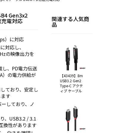
B4 Gen3x2
関連する人気商
急速充電対応
品
bps）に対応
Modeに対応し、
0Hzの映像出力を
載し、PD電力伝送
5A）の電力供給が
【43439】8m
USB3.2 Gen2
Type-C アクテ
用しており、安定し
ィブ ケーブル
します
バーしており、ノ
、USB3.2 / 3.1
との下位互換性があります