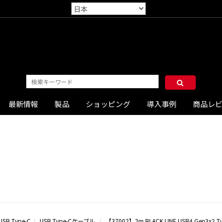
最新情報
製品
ショッピング
導入事例
商品レ
USB Type-C
USB Type-Cケーブル
【37002】2m BLACK LINE USB4 Gen3