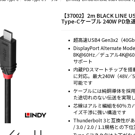
【37002】2m BLACK LINE US
Type-Cケーブル 240W PD
超高速USB4 Gen3x2（40G
DisplayPort Alternate 
8K@60Hz／デュアル4K@6
サポート
内蔵PDスマートチップを搭
に対応。最大240W（48V／
可能です
ケーブルには純銅導体を採
た途切れのない伝送を実現
芯線はアルミ編組を60％カ
イズ干渉に強い構造です
Thunderbolt 3と互換性があり
/ 3.0 / 2.0 / 1.1規格