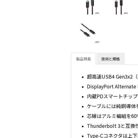
製品特長
技術と規格
超高速USB4 Gen3x2
DisplayPort Al
内蔵PDスマートチップ
ケーブルには純銅導体
芯線はアルミ編組を6
Thunderbolt 3と互
Type-Cコネクタは