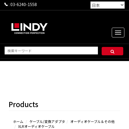
:
03-6240-1558
Toggle
naviga
3.5mm
オーディ
オケーブ
ル
Products
3.5mm
To RCAオ
ーディオ
ケーブル
ホーム
ケーブル/変換アダプタ
オーディオケーブル＆その他
XLRオーディオケーブル
RCAオ