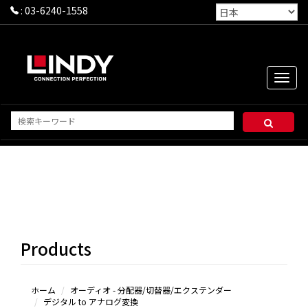
:
03-6240-1558
Toggle
naviga
DANTE
アダプタ
ー
デジタ
Products
ル to ア
ナログ変
換
オーデ
ホーム
オーディオ - 分配器/切替器/エクステンダー
デジタル to アナログ変換
ィオ切替