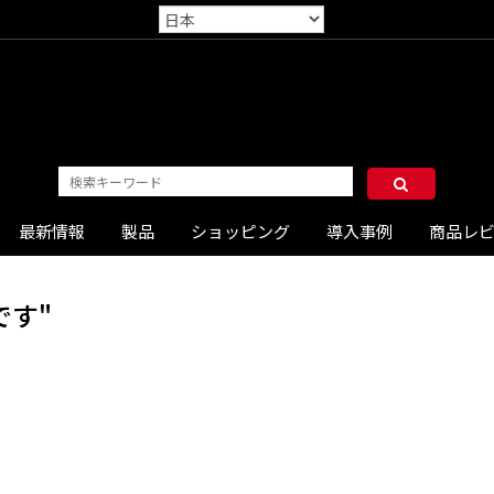
最新情報
製品
ショッピング
導入事例
商品レ
です"