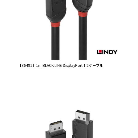
【36491】1m BLACK LINE DisplayPort 1.2ケーブル