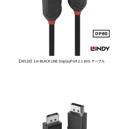
【36520】1m BLACK LINE DisplayPort 2.1 80G ケーブル