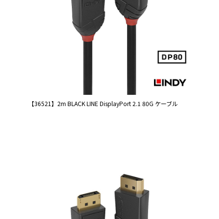
【36521】2m BLACK LINE DisplayPort 2.1 80G ケーブル