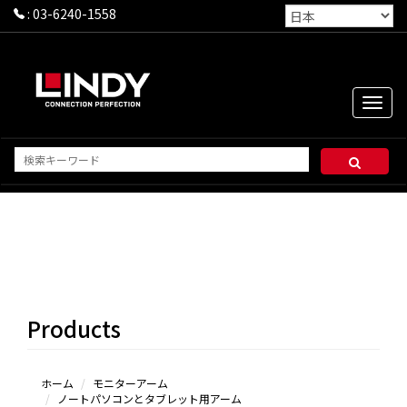
:
03-6240-1558
Toggle
naviga
デス
ク用モ
ニター
アー
Products
ム
ノー
トパソ
コンと
ホーム
モニターアーム
ノートパソコンとタブレット用アーム
タブレ