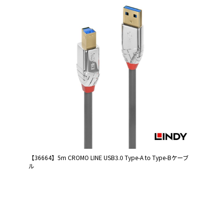
【36664】5m CROMO LINE USB3.0 Type-A to Type-Bケーブ
ル