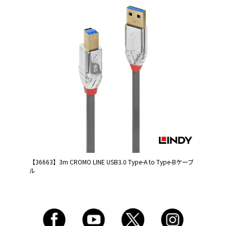
【36663】3m CROMO LINE USB3.0 Type-A to Type-Bケーブ
ル