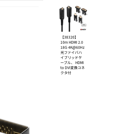
【38320】
10m HDMI 2.0
18G 4K@60Hz
光ファイバハ
イブリッドケ
ーブル、 HDMI
to DVI変換コネ
クタ付