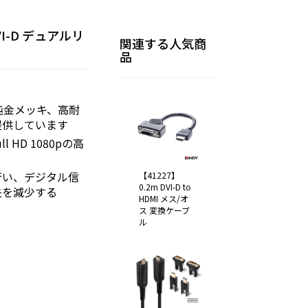
DVI-D デュアルリ
関連する人気商
品
 純金メッキ、高耐
提供しています
ll HD 1080pの高
行い、デジタル信
【41227】
0.2m DVI-D to
失を減少する
HDMI メス/オ
ス 変換ケーブ
ル