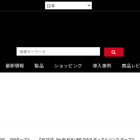
最新情報
製品
ショッピング
導入事例
商品レ
DVI
DVIケーブル
【36253】3m BLACK LINE DVI-D デュアルリンク ケーブル