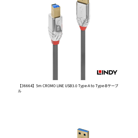
【36664】5m CROMO LINE USB3.0 Type-A to Type-Bケーブ
ル